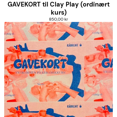
GAVEKORT til Clay Play (ordinært
kurs)
850,00
kr