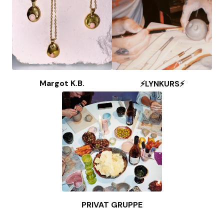
Margot K.B.
⚡️LYNKURS⚡️
PRIVAT GRUPPE