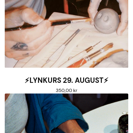
⚡️LYNKURS 29. AUGUST⚡️
350,00
kr