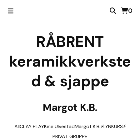
0
RÅBRENT
keramikkverkste
d & sjappe
Margot K.B.
All
CLAY PLAY
Kine Ulvestad
Margot K.B.
⚡️LYNKURS⚡️
PRIVAT GRUPPE